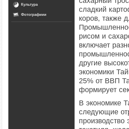
сахарный трост
Культура
сладкий карто
Фотографиии
коров, также 
Промышленност
рисом и сахар
включает разн
промышленнос
другие высоко
экономики Тай
25% от ВВП Та
формирует сек
В экономике Т
следующие отр
производство 