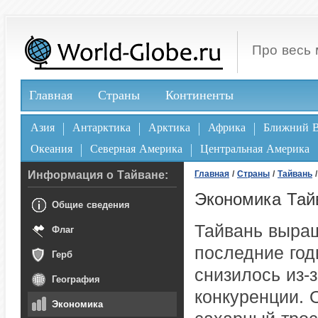
Про весь 
Главная
Страны
Континенты
Азия
Антарктика
Арктика
Африка
Ближний В
Океания
Северная Америка
Центральная Америка
Информация о Тайване:
Главная
/
Страны
/
Тайвань
/
Экономика Тай
Общие сведения
Тайвань выращ
Флаг
последние год
Герб
снизилось из-
География
конкуренции. 
Экономика