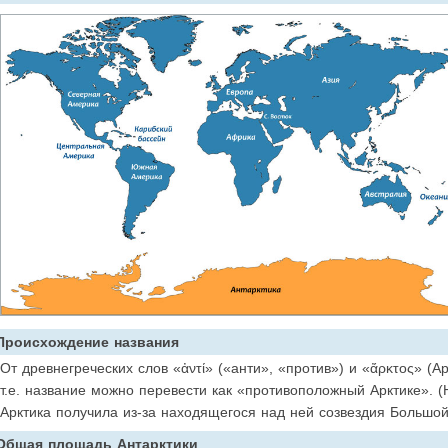
Происхождение названия
От древнегреческих слов «ἀντί» («анти», «против») и «ἄρκτος» (А
т.е. название можно перевести как «противоположный Арктике». 
Арктика получила из-за находящегося над ней созвездия Большо
Общая площадь Антарктики