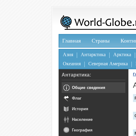
Главная
Страны
Конти
Азия
Антарктика
Арктика
Океания
Северная Америка
Антарктика:
Г
Общие сведения
Флаг
История
Население
География