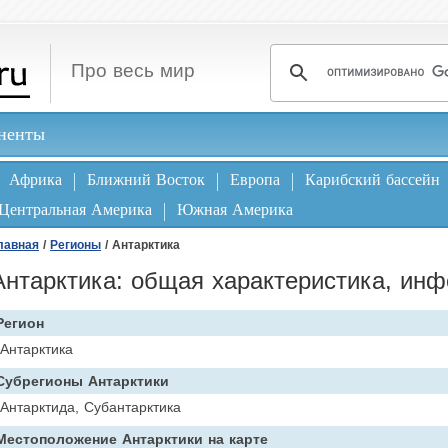
Про весь мир
ненты
Африка
Ближний Восток
Европа
Карибский бассейн
Центральная Америка
Южная Америка
лавная
/
Регионы
/ Антарктика
Антарктика: общая характеристика, ин
Регион
Антарктика
Субрегионы Антарктики
Антарктида, Субантарктика
Местоположение Антарктики на карте