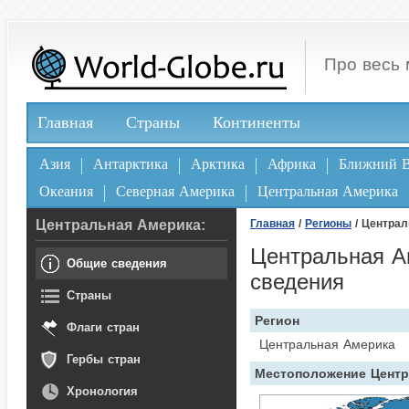
Про весь 
Главная
Страны
Континенты
Азия
Антарктика
Арктика
Африка
Ближний В
Океания
Северная Америка
Центральная Америка
Центральная Америка:
Главная
/
Регионы
/ Централ
Центральная А
Общие сведения
сведения
Страны
Регион
Флаги стран
Центральная Америка
Гербы стран
Местоположение Центр
Хронология