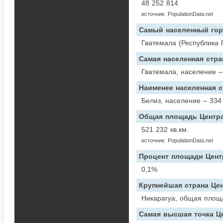
48 252 814
источник: PopulationData.net
Самый населенный гор
Гватемала (Республика 
Самая населенная стр
Гватемала, население –
Наименее населенная 
Белиз, население – 334
Общая площадь Центр
521 232 кв.км.
источник: PopulationData.net
Процент площади Цент
0,1%
Крупнейшая страна Це
Никарагуа, общая площа
Самая высшая точка Ц