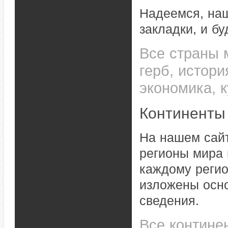
Надеемся, наш
закладки, и б
Все страны 
герб, истори
экономика, 
Континенты
На нашем сайт
регионы мира 
каждому регио
изложены осн
сведения.
Все контине