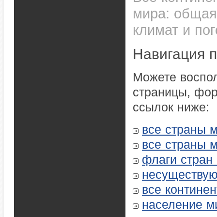
мира: общая
климат и пог
Навигация п
Можете воспол
страницы, фор
ссылок ниже:
все страны 
все страны 
флаги стран
несуществую
все контине
население м