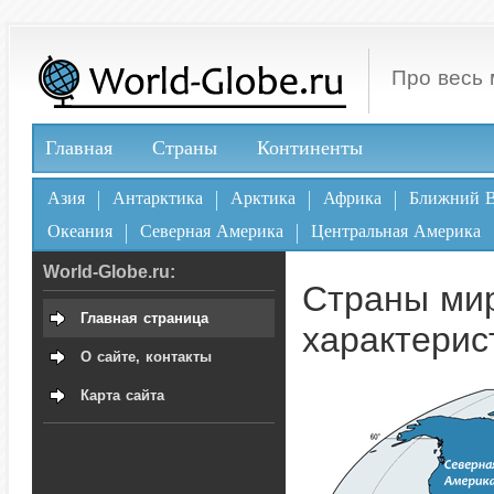
Про весь 
Главная
Страны
Континенты
Азия
Антарктика
Арктика
Африка
Ближний В
Океания
Северная Америка
Центральная Америка
World-Globe.ru:
Страны мир
Главная страница
характерис
О сайте, контакты
Карта сайта