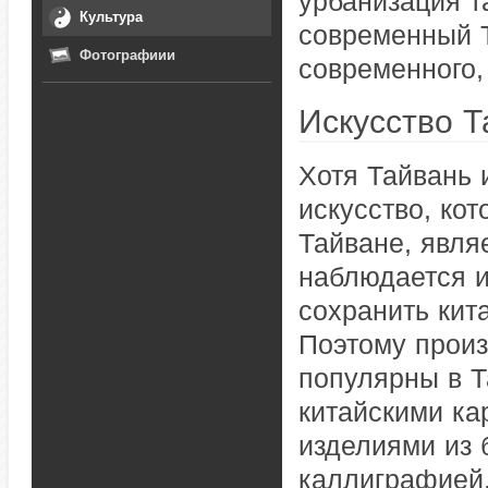
урбанизация т
Культура
современный Т
Фотографиии
современного,
Искусство Т
Хотя Тайвань 
искусство, ко
Тайване, явля
наблюдается и
сохранить кит
Поэтому произ
популярны в 
китайскими ка
изделиями из 
каллиграфией,