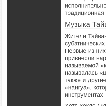
исполнительно
традиционная 
Музыка Тай
Жители Тайван
субэтнических 
Первые из них
привнесли нар
называемой «к
называлась «ш
также и други
«нангуа», кот
инструментах,
Хотя хокло (и