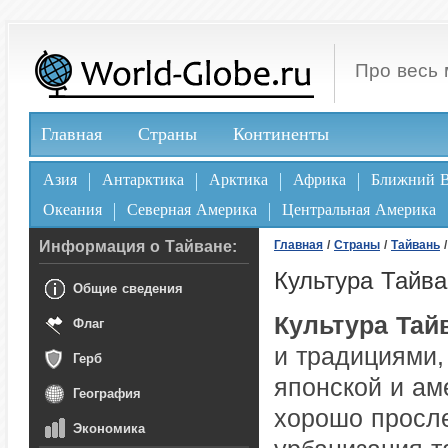
Про весь 
Главная
Страны
Континенты
Азия
Антарктика
Арктика
Африка
Ближний В
Океания
Северная Америка
Центральная Америка
Информация о Тайване:
Главная
/
Страны
/
Тайвань
/
Культура Тайва
Общие сведения
Культура Тай
Флаг
и традициями,
Герб
японской и ам
География
хорошо просле
Экономика