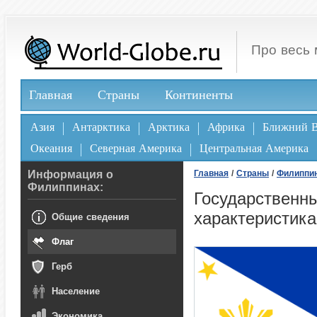
Про весь 
Главная
Страны
Континенты
Азия
Антарктика
Арктика
Африка
Ближний В
Океания
Северная Америка
Центральная Америка
Информация о
Главная
/
Страны
/
Филиппи
Филиппинах:
Государственны
характеристик
Общие сведения
Флаг
Герб
Население
Экономика