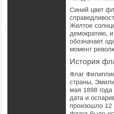
Синий цвет фл
справедливост
Желтое солнце
демократию, и
обозначает од
момент револю
История фл
Флаг Филиппи
страны, Эмили
мая 1898 года
дата и оспари
произошло 12 
флага было ос