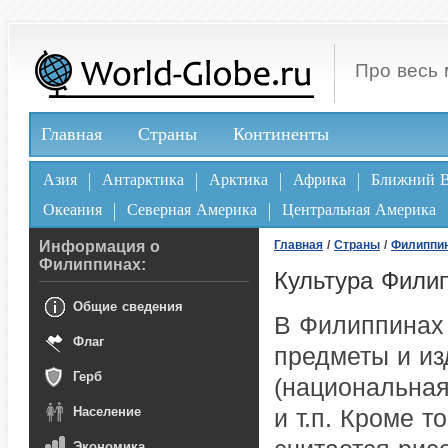
Про весь 
Главная
Страны
Континенты
Азия
Антарктика
Арктика
Африка
Ближний В
Океания
Северная Америка
Центральная Америка
Информация о
Главная
/
Страны
/
Филиппи
Филиппинах:
Культура Фили
Общие сведения
В Филиппинах 
Флаг
предметы и из
Герб
(национальная
Население
и т.п. Кроме 
Экономика