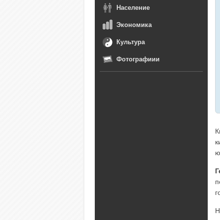
Население
Экономика
Культура
Фотографиии
К
к
ю
Г
п
г
Н