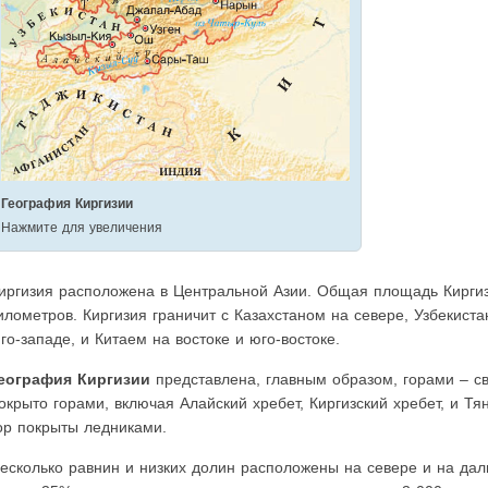
География Киргизии
Нажмите для увеличения
иргизия расположена в Центральной Азии. Общая площадь Киргиз
илометров. Киргизия граничит с Казахстаном на севере, Узбекист
го-западе, и Китаем на востоке и юго-востоке.
еография Киргизии
представлена, главным образом, горами – с
окрыто горами, включая Алайский хребет, Киргизский хребет, и Т
ор покрыты ледниками.
есколько равнин и низких долин расположены на севере и на дал