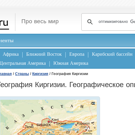
Про весь мир
ненты
Африка
Ближний Восток
Европа
Карибский бассейн
Центральная Америка
Южная Америка
лавная
/
Страны
/
Киргизия
/ География Киргизии
География Киргизии. Географическое оп