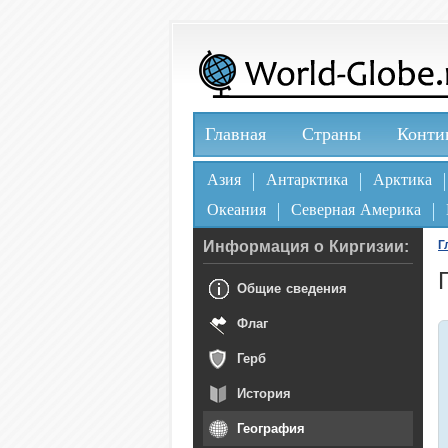
Главная
Страны
Конти
Азия
Антарктика
Арктика
Океания
Северная Америка
Информация о Киргизии:
Г
Общие сведения
Флаг
Герб
История
География