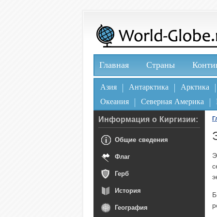
Главная
Страны
Конти
Азия
Антарктика
Арктика
Океания
Северная Америка
Информация о Киргизии:
Г
Общие сведения
Э
Флаг
с
Герб
э
История
Б
р
География