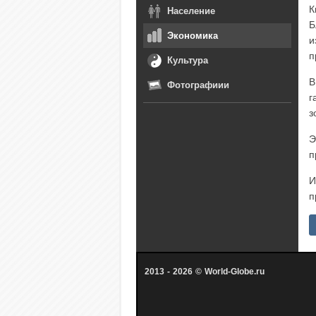
К
Население
Б
Экономика
и
п
Культура
В
Фотографиии
г
з
Э
п
И
п
2013 - 2026 © World-Globe.ru