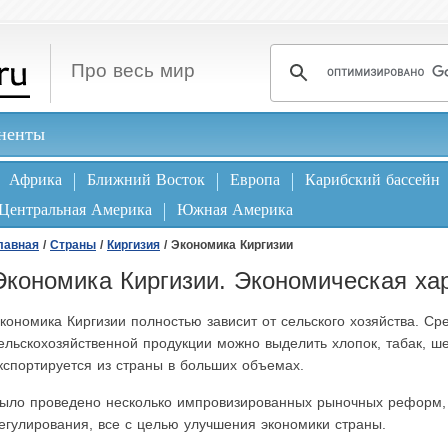
Про весь мир
ненты
Африка
Ближний Восток
Европа
Карибский бассейн
Центральная Америка
Южная Америка
лавная
/
Страны
/
Киргизия
/ Экономика Киргизии
Экономика Киргизии. Экономическая хар
кономика Киргизии полностью зависит от сельского хозяйства. С
ельскохозяйственной продукции можно выделить хлопок, табак, ше
кспортируется из страны в больших объемах.
ыло проведено несколько импровизированных рыночных реформ,
егулирования, все с целью улучшения экономики страны.