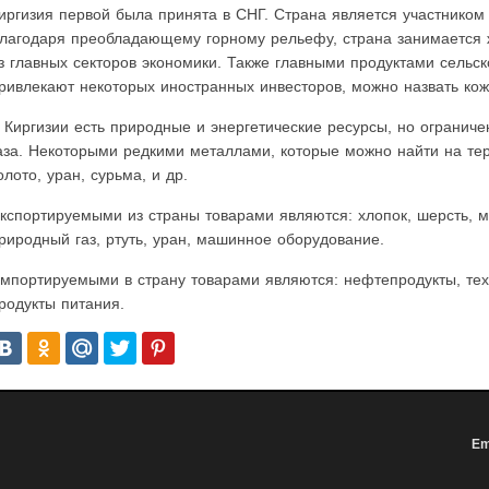
иргизия первой была принята в СНГ. Страна является участником
лагодаря преобладающему горному рельефу, страна занимается ж
з главных секторов экономики. Также главными продуктами сельск
ривлекают некоторых иностранных инвесторов, можно назвать кож
 Киргизии есть природные и энергетические ресурсы, но огранич
аза. Некоторыми редкими металлами, которые можно найти на тер
олото, уран, сурьма, и др.
кспортируемыми из страны товарами являются: хлопок, шерсть, мя
риродный газ, ртуть, уран, машинное оборудование.
мпортируемыми в страну товарами являются: нефтепродукты, тех
родукты питания.
Em