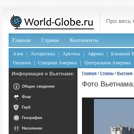
Про весь 
Главная
Страны
Континенты
Азия
Антарктика
Арктика
Африка
Ближний В
Океания
Северная Америка
Центральная Америка
Информация о Вьетнаме:
Главная
/
Страны
/
Вьетнам
Фото Вьетнама
Общие сведения
Флаг
Герб
География
Население