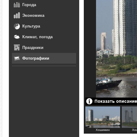
Города
Экономика
Культура
Климат, погода
Праздники
Фотографиии
динь
Мавзолей Хошимина
Президентский дворец
Хошимин
Хо