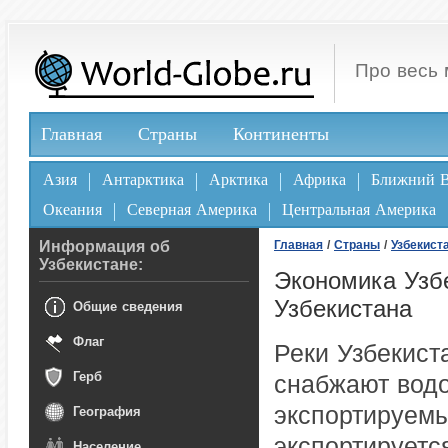
Про весь 
Главная
Страны
Континенты
Азия
Антарктика
Арктика
Африка
Ближний В
Океания
Северная Америка
Центральная Америка
Информация об
Главная
/
Страны
/
Узбекист
Узбекистане:
Экономика Узб
Узбекистана
Общие сведения
Флаг
Реки Узбекист
Герб
снабжают водо
экспортируемы
География
экспортируетс
Население