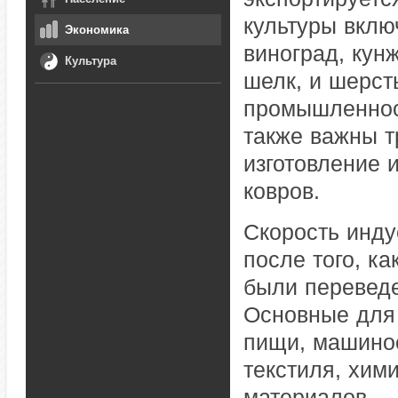
культуры вклю
Экономика
виноград, кунж
Культура
шелк, и шерст
промышленност
также важны т
изготовление 
ковров.
Скорость инду
после того, к
были переведе
Основные для 
пищи, машинос
текстиля, хим
материалов.