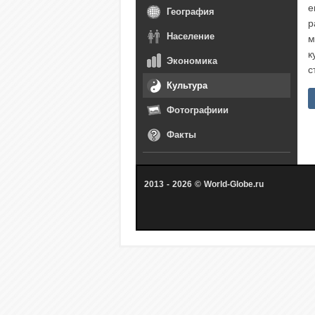
е
География
р
Население
м
к
Экономика
с
Культура
Фотографиии
Факты
2013 - 2026 © World-Globe.ru