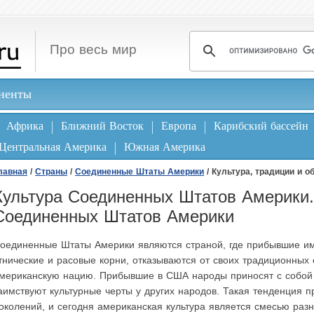
Про весь мир
ненты
Африка
Ближний Восток
Европа
Карибский бассейн
Центральная Америка
Южная Америка
лавная
/
Страны
/
Соединенные Штаты Америки
/ Культура, традиции и 
Культура Соединенных Штатов Америки.
Соединенных Штатов Америки
оединенные Штаты Америки являются страной, где прибывшие и
тнические и расовые корни, отказываются от своих традиционных
мериканскую нацию. Прибывшие в США народы приносят с собой св
аимствуют культурные черты у других народов. Такая тенденция 
околений, и сегодня американская культура является смесью раз