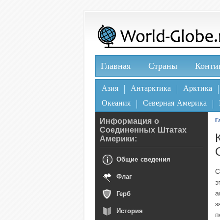
Главная
Страны
Конти
Азия
Антарктика
Арктика
Океания
Северная Америка
Информация о
Г
Соединенных Штатах
Америки:
Общие сведения
С
Флаг
э
а
Герб
з
История
п