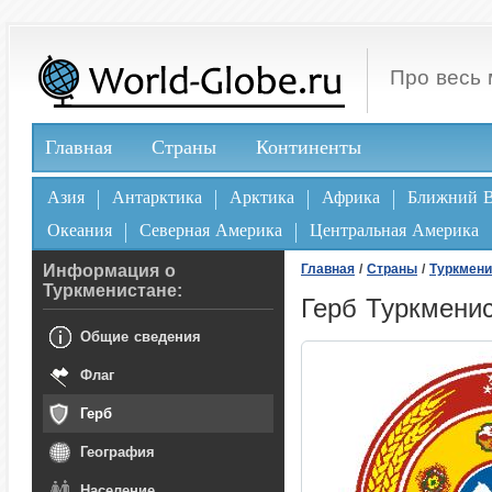
Про весь 
Главная
Страны
Континенты
Азия
Антарктика
Арктика
Африка
Ближний В
Океания
Северная Америка
Центральная Америка
Информация о
Главная
/
Страны
/
Туркмени
Туркменистане:
Герб Туркмени
Общие сведения
Флаг
Герб
География
Население