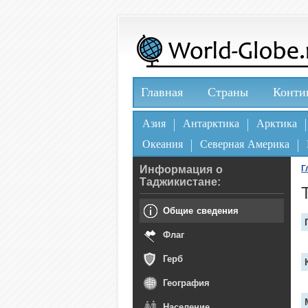
Главная
Страны
Конти
Азия
Антарктика
Арктика
Океания
Северная Америка
Информация о
Г
Таджикистане:
Общие сведения
Флаг
Герб
География
Население