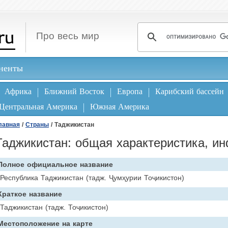
Про весь мир
ненты
Африка
Ближний Восток
Европа
Карибский бассейн
Центральная Америка
Южная Америка
лавная
/
Страны
/ Таджикистан
Таджикистан: общая характеристика, и
Полное официальное название
Республика Таджикистан (тадж. Ҷумҳурии Тоҷикистон)
Краткое название
Таджикистан (тадж. Тоҷикистон)
Местоположение на карте