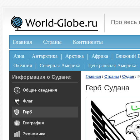
Про весь 
Главная
Страны
Континенты
Азия
Антарктика
Арктика
Африка
Ближний В
Океания
Северная Америка
Центральная Америка
Информация о Судане:
Главная
/
Страны
/
Судан
/ 
Герб Судана
Общие сведения
Флаг
Герб
География
Экономика