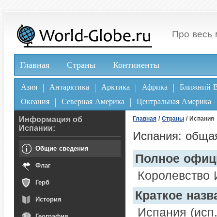
Про весь 
Главная
Страны
Континенты
Азия
Антарктика
Арктика
Африка
Ближний В
Океания
Северная Америка
Центральная Америка
Информация об
Главная
/
Страны
/ Испания
Испании:
Испания: обща
Общие сведения
Полное офиц
Флаг
Королевство 
Герб
Краткое назв
История
Испания (исп
География