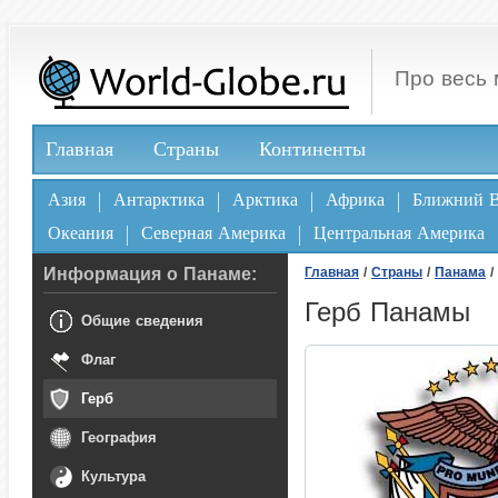
Про весь 
Главная
Страны
Континенты
Азия
Антарктика
Арктика
Африка
Ближний В
Океания
Северная Америка
Центральная Америка
Информация о Панаме:
Главная
/
Страны
/
Панама
/
Герб Панамы
Общие сведения
Флаг
Герб
География
Культура