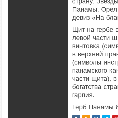
страну. Звезд
Панамы. Орел 
девиз «На бла
Щит на гербе 
левой части 
винтовка (сим
в верхней пра
(символы инст
панамского ка
части щита), 
богатства стр
гарпия.
Герб Панамы б