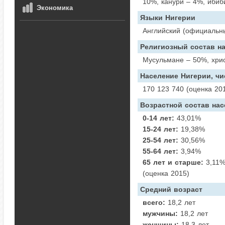
10%, канури – 4%, ибиби
Экономика
Языки Нигерии
Английский (официальны
Религиозный состав н
Мусульмане – 50%, хри
Население Нигерии, чи
170 123 740 (оценка 20
Возрастной состав на
0-14 лет:
43,01%
15-24 лет:
19,38%
25-54 лет:
30,56%
55-64 лет:
3,94%
65 лет и старше:
3,11
(оценка 2015)
Средний возраст
всего:
18,2 лет
мужчины:
18,2 лет
женщины:
18,3 лет