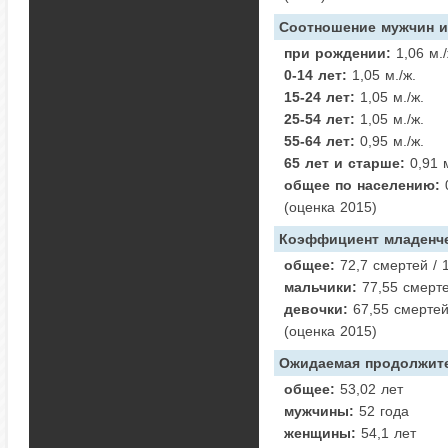
Соотношение мужчин 
при рождении:
1,06 м./
0-14 лет:
1,05 м./ж.
15-24 лет:
1,05 м./ж.
25-54 лет:
1,05 м./ж.
55-64 лет:
0,95 м./ж.
65 лет и старше:
0,91 м
общее по населению:
0
(оценка 2015)
Коэффициент младенче
общее:
72,7 смертей / 
мальчики:
77,55 смерте
девочки:
67,55 смертей
(оценка 2015)
Ожидаемая продолжите
общее:
53,02 лет
мужчины:
52 года
женщины:
54,1 лет