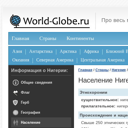
Про весь 
Главная
Страны
Континенты
Азия
Антарктика
Арктика
Африка
Ближний В
Океания
Северная Америка
Центральная Америка
Информация о Нигерии:
Главная
/
Страны
/
Нигерия
/
Население Ниг
Общие сведения
Этнохороним
Флаг
существительное:
ниге
Герб
прилагательное:
нигер
География
Происхождение и наци
Население
Свыше 250 этнических г