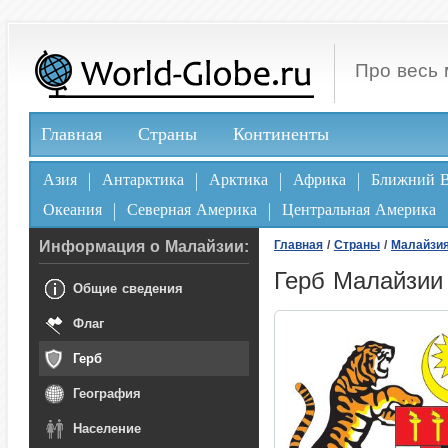
Про весь 
Главная
Страны
Континенты
Азия
Антарктика
Арктика
Африка
Ближний В
Океания
Северная Америка
Центральная Америка
Информация о Малайзии:
Главная
/
Страны
/
Малайзи
Герб Малайзии
Общие сведения
Флаг
Герб
География
Население