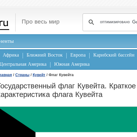
Про весь мир
ненты
Африка
Ближний Восток
Европа
Карибский бассейн
Центральная Америка
Южная Америка
лавная
/
Страны
/
Кувейт
/ Флаг Кувейта
Государственный флаг Кувейта. Краткое
характеристика флага Кувейта