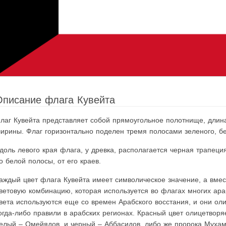
Описание флага Кувейта
лаг Кувейта представляет собой прямоугольное полотнище, длина
ирины. Флаг горизонтально поделен тремя полосами зеленого, бел
доль левого края флага, у древка, располагается черная трапеци
о белой полосы, от его краев.
аждый цвет флага Кувейта имеет символическое значение, а вмес
ветовую комбинацию, которая используется во флагах многих ара
вета используются еще со времен Арабского восстания, и они ол
огда-либо правили в арабских регионах. Красный цвет олицетвор
елый – Омейядов, и черный – Аббасидов, либо же пророка Муха