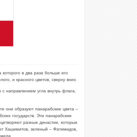
 которого в два раза больше его
ого, и красного цветов, сверху вниз.
я с направлением угла внутрь флага,
те они образуют панарабские цвета –
бских государств. Эти панарабские
ицетворяют разные династии, которые
яет Хашимитов, зеленый – Фатимидов,
ммеда.