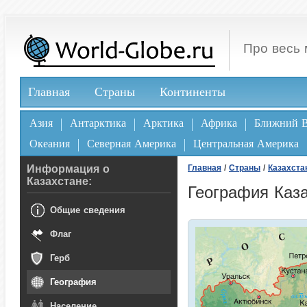
Про весь 
Главная
Страны
Континенты
Азия
Антарктика
Арктика
Африка
Ближний В
Океания
Северная Америка
Центральная Америка
Информация о
Главная
/
Страны
/
Казахста
Казахстане:
География Каза
Общие сведения
Флаг
Герб
География
Население