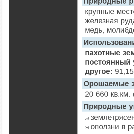
Природные р
крупные мест
железная руда
медь, молибде
Использован
пахотные зе
постоянный 
другое:
91,15
Орошаемые 
20 660 кв.км. 
Природные у
землетрясен
оползни в 