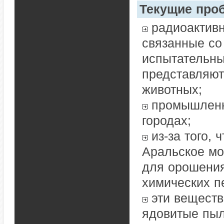
Текущие про
радиоактивн
связанные со
испытательны
представляют
животных;
промышленн
городах;
из-за того,
Аральское мо
для орошения
химических п
эти веществ
ядовитые пыл