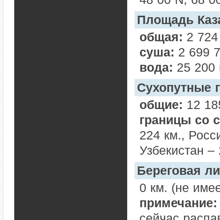
Площадь Каз
общая:
2 724 
суша:
2 699 7
вода:
25 200 
Сухопутные 
общие:
12 18
границы со 
224 км., Росс
Узбекистан – 
Береговая л
0 км. (не име
примечание:
сейчас распав