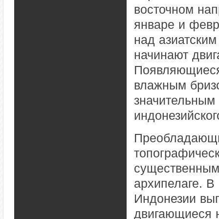
восточном нап
январе и февр
над азиатским
начинают двиг
Появляющиеся 
влажным бризо
значительным 
индонезийског
Преобладающи
топографическ
существенным
архипелаге. В
Индонезии вып
двигающиеся н