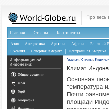
Про весь 
Главная
Страны
Континенты
Азия
Антарктика
Арктика
Африка
Ближний В
Океания
Северная Америка
Центральная Америка
Информация об
Главная
/
Страны
/
Индонез
Индонезии:
Климат Индоне
Общие сведения
Основная пере
Флаг
температура и
Герб
Почти равноме
География
площади Индо
Население