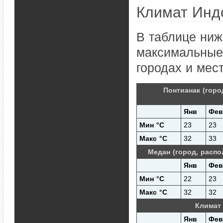
Климат Инд
В таблице ниж
максимальные 
городах и мес
Понтианак (горо
Янв
Фев
Мин °C
23
23
Макс °C
32
33
Медан (город, распо
Янв
Фев
Мин °C
22
23
Макс °C
32
32
Климат 
Янв
Фев