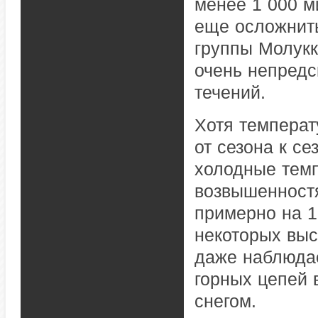
менее 1 000 м
еще осложнить
группы Молукк
очень непредс
течений.
Хотя температ
от сезона к се
холодные темп
возвышенностя
примерно на 1
некоторых выс
даже наблюда
горных цепей 
снегом.