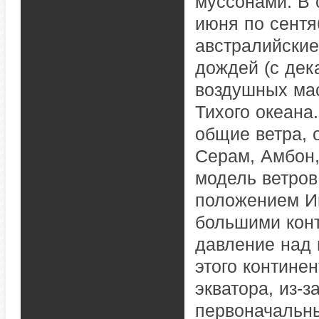
муссонами. В 
июня по сентя
австралийские
дождей (с дека
воздушных мас
Тихого океана
общие ветра, 
Серам, Амбон,
модель ветров
положением И
большими конт
давление над 
этого континен
экватора, из-
первоначальны