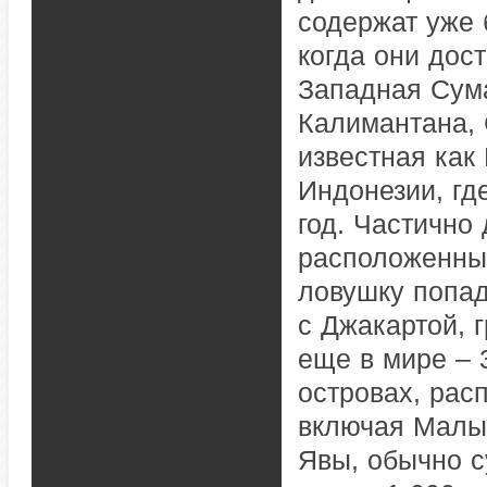
содержат уже 
когда они дос
Западная Сума
Калимантана, 
известная как
Индонезии, гд
год. Частично
расположенных
ловушку попад
с Джакартой, 
еще в мире – 3
островах, рас
включая Малые
Явы, обычно с