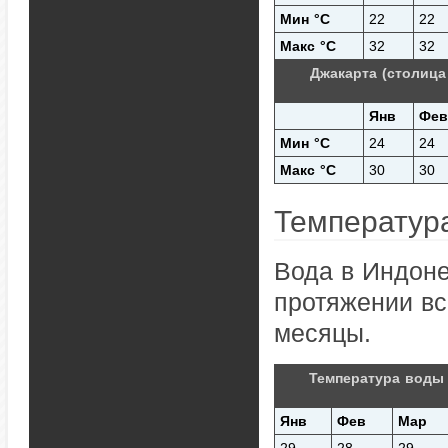
Мин °C
22
22
Макс °C
32
32
Джакарта (столица
Янв
Фев
Мин °C
24
24
Макс °C
30
30
Температур
Вода в Индоне
протяжении вс
месяцы.
Температура воды 
Янв
Фев
Мар