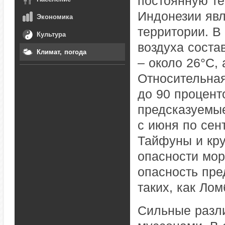
постоянную те
Индонезии явл
Экономика
территории. В
Культура
воздуха соста
Климат, погода
– около 26°C, 
Относительная
до 90 процент
предсказуемые
с июня по сент
Тайфуны и кр
опасности мор
опасность пре
таких, как Ло
Сильные разли