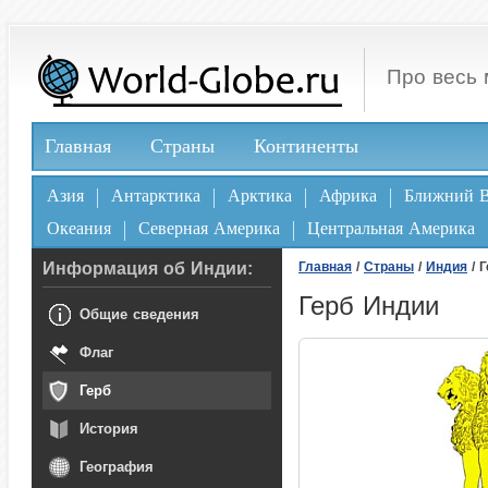
Про весь 
Главная
Страны
Континенты
Азия
Антарктика
Арктика
Африка
Ближний В
Океания
Северная Америка
Центральная Америка
Информация об Индии:
Главная
/
Страны
/
Индия
/ 
Герб Индии
Общие сведения
Флаг
Герб
История
География