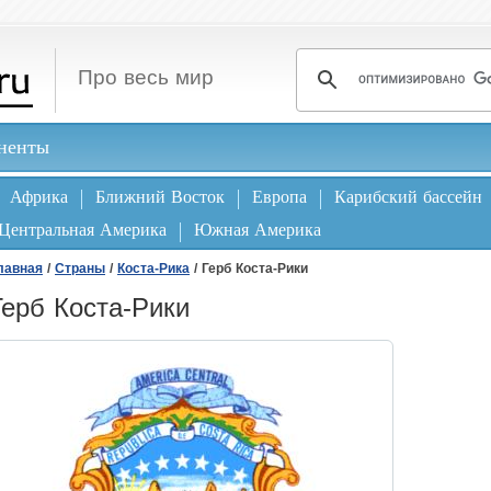
Про весь мир
ненты
Африка
Ближний Восток
Европа
Карибский бассейн
Центральная Америка
Южная Америка
лавная
/
Страны
/
Коста-Рика
/ Герб Коста-Рики
Герб Коста-Рики