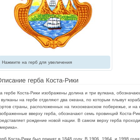
Нажмите на герб для увеличения
Описание герба Коста-Рики
а гербе Коста-Рики изображены долина и три вулкана, обозначаю
 вулканы на гербе отделяют два океана, по которым плывут кораб
ортов страны, расположенных на тихоокеанском побережье, и на 
зображенные вверху герба, обозначают семь провинций Коста-Ри
редставляет рождение новой нации. В самом верху герба проход
мерика».
ерб Коста-Рики был принят в 1848 году. В 1906, 1964, и 1998 го