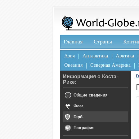
Главная
Страны
Конти
Азия
Антарктика
Арктика
Океания
Северная Америка
Информация о Коста-
Г
Рике:
Общие сведения
Флаг
Герб
География