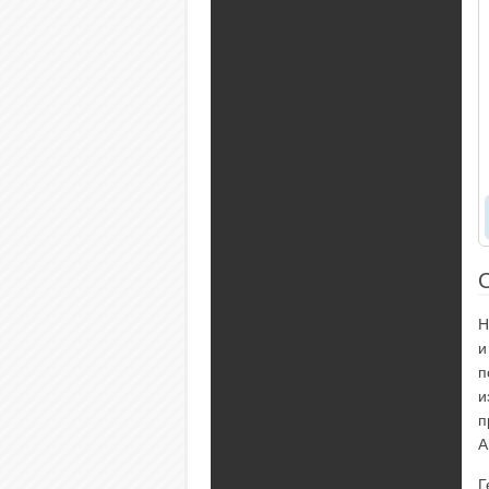
Н
и
п
и
п
А
Г