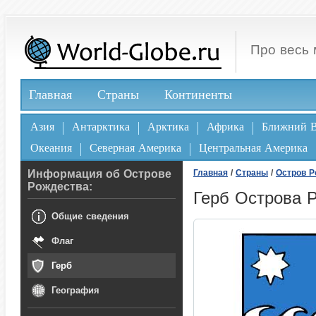
Про весь 
Главная
Страны
Континенты
Азия
Антарктика
Арктика
Африка
Ближний В
Океания
Северная Америка
Центральная Америка
Информация об Острове
Главная
/
Страны
/
Остров Р
Рождества:
Герб Острова 
Общие сведения
Флаг
Герб
География