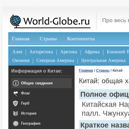
Про весь 
Главная
Страны
Континенты
Азия
Антарктика
Арктика
Африка
Ближний В
Океания
Северная Америка
Центральная Америка
Информация о Китае:
Главная
/
Страны
/ Китай
Китай: общая х
Общие сведения
Полное офиц
Флаг
Китайская Н
Герб
палл. Чжунху
История
Краткое назв
География