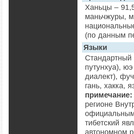
Ханьцы – 91,5
маньчжуры, м
национальные
(по данным пе
Языки
Стандартный 
путунхуа), юэ
диалект), фуч
гань, хакка, 
примечание:
регионе Внут
официальным 
тибетский яв
автономном 