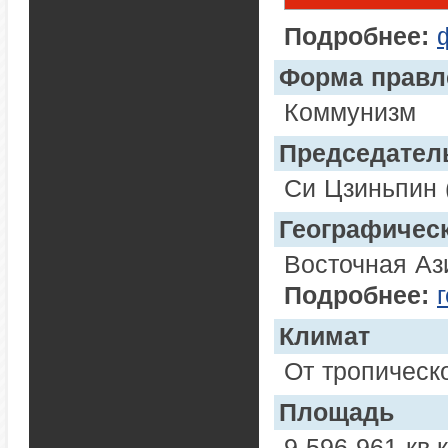
Подробнее:
Форма правл
Коммунизм
Председател
Си Цзиньпин 
Географичес
Восточная Аз
Подробнее:
Климат
От тропическо
Площадь
9 596 961 кв.