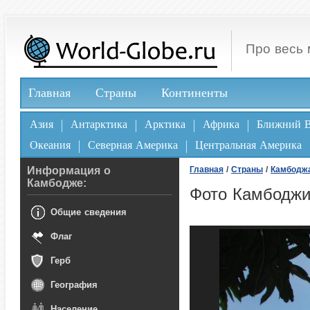
Про весь 
Главная
Страны
Континенты
Азия
Антарктика
Арктика
Африка
Ближний В
Океания
Северная Америка
Центральная Америка
Информация о
Главная
/
Страны
/
Камбодж
Камбодже:
Фото Камбоджи
Общие сведения
Флаг
Герб
География
Население