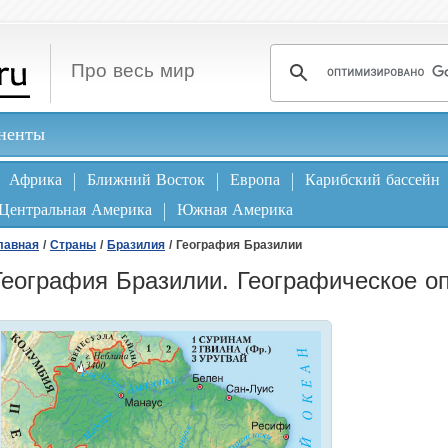
Про весь мир
ненты
Африка
Ближний Восток
Европа
Карибский бассейн
Центральная Америка
Южная Америка
лавная
/
Страны
/
Бразилия
/ География Бразилии
География Бразилии. Географическое о