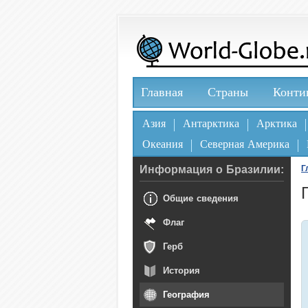
Главная
Страны
Конти
Азия
Антарктика
Арктика
Океания
Северная Америка
Информация о Бразилии:
Г
Общие сведения
Флаг
Герб
История
География