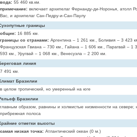
вода:
55 460 кв.км.
примечание:
включает архипелаг Фернанду-ди-Норонья, атолл Ро
Вас, и архипелаг Сан-Педру-и-Сан-Паулу
Сухопутные границы
общие:
16 885 км.
границы со странами:
Аргентина – 1 261 км., Боливия – 3 423 км
Французская Гвиана – 730 км., Гайана – 1 606 км., Парагвай – 1 3
593 км., Уругвай – 1 068 км., Венесуэла – 2 200 км.
Береговая линия
7 491 км.
Климат Бразилии
в целом тропический, но умеренный на юге
Рельеф Бразилии
главным образом, равнины и холмистые низменности на севере; н
прибрежная полоса
Крайние отметки высоты
самая низкая точка:
Атлантический океан (0 м.)