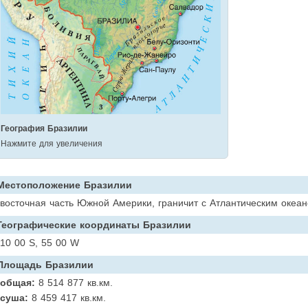
География Бразилии
Нажмите для увеличения
Местоположение Бразилии
восточная часть Южной Америки, граничит с Атлантическим океа
Географические координаты Бразилии
10 00 S, 55 00 W
Площадь Бразилии
общая:
8 514 877 кв.км.
суша:
8 459 417 кв.км.