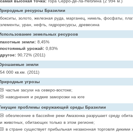
самая высокая точка:
гора Серро-де-ла-Неблина (2 994 м.)
Природные ресурсы Бразилии
бокситы, золото, железная руда, марганец, никель, фосфаты, пла
элементы, уран, нефть, гидроресурсы, древесина
Использование земельных ресурсов
пахотные земли:
8,45%
постоянный урожай:
0,83%
другое:
90,72% (2011)
Орошаемые земли
54 000 кв.км. (2011)
Природные угрозы
частые засухи на северо-востоке;
наводнения и редкие заморозки на юге
Текущие проблемы окружающей среды Бразилии
обезлесение в бассейне реки Амазонка разрушает среду обита
и животных, обитающих только в этом регионе;
в стране существует прибыльная незаконная торговля дикими