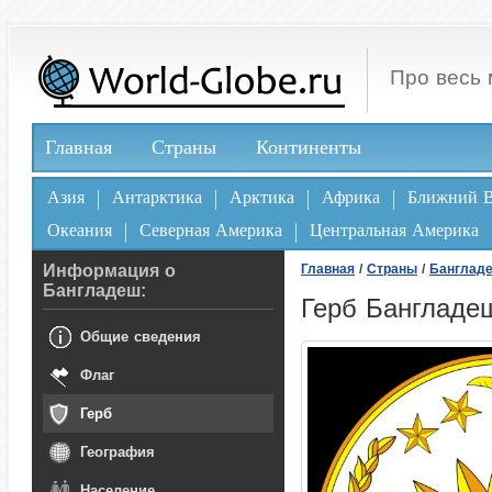
Про весь 
Главная
Страны
Континенты
Азия
Антарктика
Арктика
Африка
Ближний В
Океания
Северная Америка
Центральная Америка
Информация о
Главная
/
Страны
/
Банглад
Бангладеш:
Герб Бангладе
Общие сведения
Флаг
Герб
География
Население