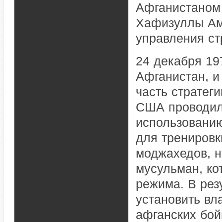
Афганистаном 
Хафизуллы Ам
управления ст
24 декабря 19
Афганистан, и
часть стратег
США проводило
использованию
для тренировк
моджахедов, 
мусульман, ко
режима. В рез
установить вл
афганских бой