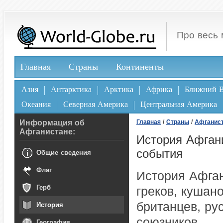
Про весь 
Главная
Страны
Континенты
Азия
Антарктика
Арктика
Африка
Ближний В
Океания
Северная Америка
Центральная Америка
Информация об
Главная
/
Страны
/
Афганис
Афганистане:
История Афган
события
Общие сведения
Флаг
История Афган
Герб
греков, кушано
британцев, ру
История
союзников.
География