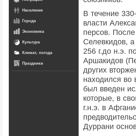
Население
В течение 330-
Города
власти Алекса
персов. После 
Экономика
Селевкидов, а
Культура
256 г.до н.э. 
Климат, погода
Аршакидов (Пе
Праздники
других вторжен
находился во 
был введен ис
которые, в св
г.н.э. в Афган
предводительс
Дуррани основ